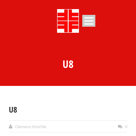
U8
U8
Clemens Hirschle
0