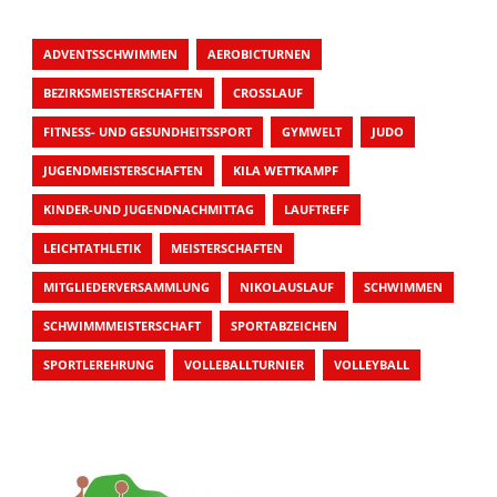
ADVENTSSCHWIMMEN
AEROBICTURNEN
BEZIRKSMEISTERSCHAFTEN
CROSSLAUF
FITNESS- UND GESUNDHEITSSPORT
GYMWELT
JUDO
JUGENDMEISTERSCHAFTEN
KILA WETTKAMPF
KINDER-UND JUGENDNACHMITTAG
LAUFTREFF
LEICHTATHLETIK
MEISTERSCHAFTEN
MITGLIEDERVERSAMMLUNG
NIKOLAUSLAUF
SCHWIMMEN
SCHWIMMMEISTERSCHAFT
SPORTABZEICHEN
SPORTLEREHRUNG
VOLLEBALLTURNIER
VOLLEYBALL