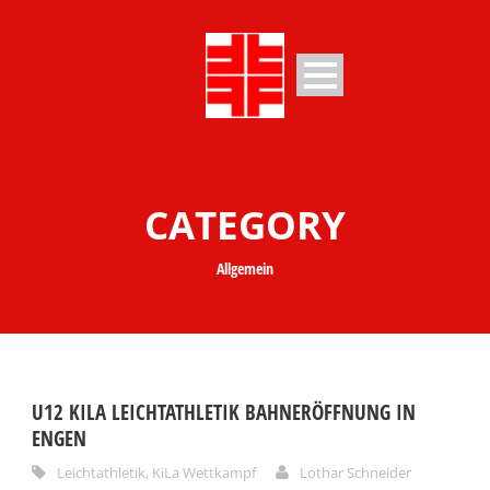
CATEGORY
Allgemein
U12 KILA LEICHTATHLETIK BAHNERÖFFNUNG IN
ENGEN
Leichtathletik
,
KiLa Wettkampf
Lothar Schneider