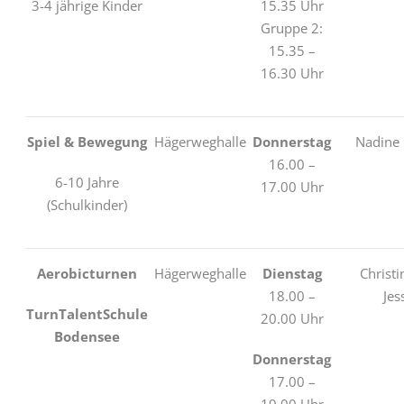
3-4 jährige Kinder
15.35 Uhr
Gruppe 2:
15.35 –
16.30 Uhr
Spiel & Bewegung
Hägerweghalle
Donnerstag
Nadine
16.00 –
6-10 Jahre
17.00 Uhr
(Schulkinder)
Aerobicturnen
Hägerweghalle
Dienstag
Christi
18.00 –
Jes
TurnTalentSchule
20.00 Uhr
Bodensee
Donnerstag
17.00 –
19.00 Uhr