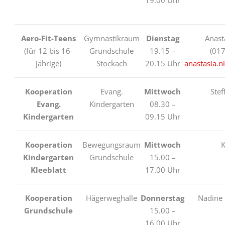
Aero-Fit-Teens
Gymnastikraum
Dienstag
Anast
(für 12 bis 16-
Grundschule
19.15 –
(01
jährige)
Stockach
20.15 Uhr
anastasia.
Kooperation
Evang.
Mittwoch
Stef
Evang.
Kindergarten
08.30 –
Kindergarten
09.15 Uhr
Kooperation
Bewegungsraum
Mittwoch
K
Kindergarten
Grundschule
15.00 –
Kleeblatt
17.00 Uhr
Kooperation
Hägerweghalle
Donnerstag
Nadine
Grundschule
15.00 –
16.00 Uhr