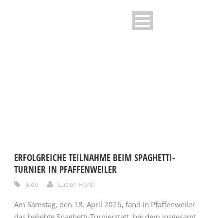
CATEGORY
Judo
ERFOLGREICHE TEILNAHME BEIM SPAGHETTI-
TURNIER IN PFAFFENWEILER
Judo
Lucien Honti
Am Samstag, den 18. April 2026, fand in Pfaffenweiler
das beliebte Spaghetti-Turnierstatt, bei dem insgesamt