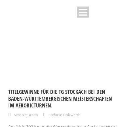
CATEGORY
Kinderturnen
TITELGEWINNE FÜR DIE TG STOCKACH BEI DEN
BADEN-WÜRTTEMBERGISCHEN MEISTERSCHAFTEN
IM AEROBICTURNEN.
Aerobicturnen
Stefanie Holzwarth
Am 16.5.2026 war die Wessenberghalle Austragungsort