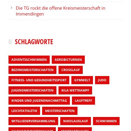
Die TG rockt die offene Kreismeisterschaft in
Immendingen
SCHLAGWORTE
ADVENTSSCHWIMMEN
AEROBICTURNEN
BEZIRKSMEISTERSCHAFTEN
CROSSLAUF
FITNESS- UND GESUNDHEITSSPORT
GYMWELT
JUDO
JUGENDMEISTERSCHAFTEN
KILA WETTKAMPF
KINDER-UND JUGENDNACHMITTAG
LAUFTREFF
LEICHTATHLETIK
MEISTERSCHAFTEN
MITGLIEDERVERSAMMLUNG
NIKOLAUSLAUF
SCHWIMMEN