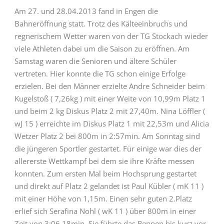
Am 27. und 28.04.2013 fand in Engen die
Bahneröffnung statt. Trotz des Kälteeinbruchs und
regnerischem Wetter waren von der TG Stockach wieder
viele Athleten dabei um die Saison zu eröffnen. Am
Samstag waren die Senioren und ältere Schüler
vertreten. Hier konnte die TG schon einige Erfolge
erzielen. Bei den Männer erzielte Andre Schneider beim
Kugelstoß ( 7,26kg ) mit einer Weite von 10,99m Platz 1
und beim 2 kg Diskus Platz 2 mit 27,40m. Nina Löffler (
wJ 15 ) erreichte im Diskus Platz 1 mit 22,53m und Alicia
Wetzer Platz 2 bei 800m in 2:57min. Am Sonntag sind
die jüngeren Sportler gestartet. Für einige war dies der
allererste Wettkampf bei dem sie ihre Kräfte messen
konnten. Zum ersten Mal beim Hochsprung gestartet
und direkt auf Platz 2 gelandet ist Paul Kübler ( mK 11 )
mit einer Höhe von 1,15m. Einen sehr guten 2.Platz
erlief sich Serafina Nohl ( wK 11 ) über 800m in einer
Zeit von 3:06,18min. Sie führte das Rennen bis kurz vor