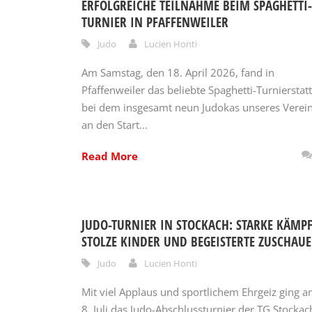
ERFOLGREICHE TEILNAHME BEIM SPAGHETTI-
TURNIER IN PFAFFENWEILER
Judo
Lucien Honti
Am Samstag, den 18. April 2026, fand in
Pfaffenweiler das beliebte Spaghetti-Turnierstatt
bei dem insgesamt neun Judokas unseres Verei
an den Start...
Read More
JUDO-TURNIER IN STOCKACH: STARKE KÄMPF
STOLZE KINDER UND BEGEISTERTE ZUSCHAU
Judo
Lucien Honti
Mit viel Applaus und sportlichem Ehrgeiz ging 
8. Juli das Judo-Abschlussturnier der TG Stockac