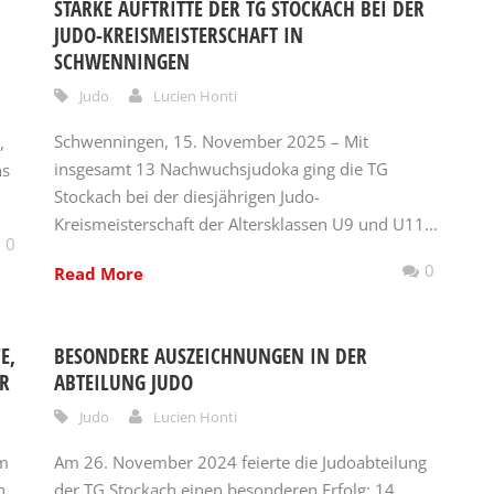
STARKE AUFTRITTE DER TG STOCKACH BEI DER
JUDO-KREISMEISTERSCHAFT IN
SCHWENNINGEN
Judo
Lucien Honti
Schwenningen, 15. November 2025 – Mit
,
insgesamt 13 Nachwuchsjudoka ging die TG
ns
Stockach bei der diesjährigen Judo-
Kreismeisterschaft der Altersklassen U9 und U11...
0
0
Read More
E,
BESONDERE AUSZEICHNUNGEN IN DER
ER
ABTEILUNG JUDO
Judo
Lucien Honti
am
Am 26. November 2024 feierte die Judoabteilung
h
der TG Stockach einen besonderen Erfolg: 14