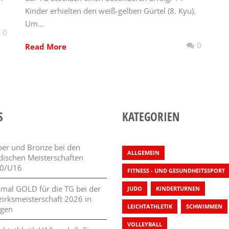
Kinder erhielten den weiß-gelben Gürtel (8. Kyu).
Um...
0
0
Read More
S
KATEGORIEN
lber und Bronze bei den
ALLGEMEIN
dischen Meisterschaften
0/U16
FITNESS - UND GESUNDHEITSSPORT
 mal GOLD für die TG bei der
JUDO
KINDERTURNEN
zirksmeisterschaft 2026 in
LEICHTATHLETIK
SCHWIMMEN
ngen
VOLLEYBALL