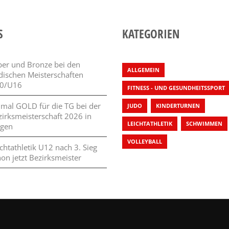
S
KATEGORIEN
lber und Bronze bei den
ALLGEMEIN
dischen Meisterschaften
0/U16
FITNESS - UND GESUNDHEITSSPORT
 mal GOLD für die TG bei der
JUDO
KINDERTURNEN
zirksmeisterschaft 2026 in
LEICHTATHLETIK
SCHWIMMEN
ngen
VOLLEYBALL
chtathletik U12 nach 3. Sieg
on jetzt Bezirksmeister