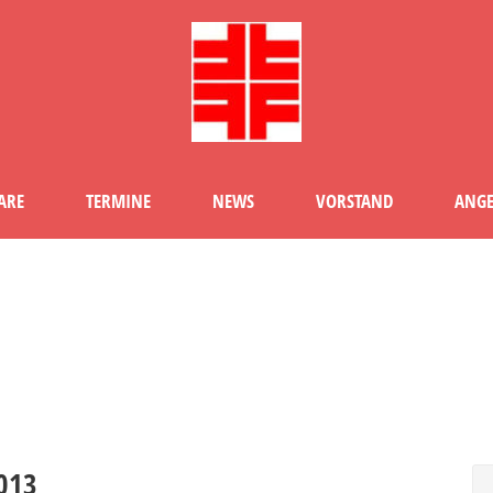
ARE
TERMINE
NEWS
VORSTAND
ANGE
NEWS - TG STOCKACH E.V
2013