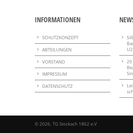
INFORMATIONEN
NEW
SCHUTZKONZEPT
Si
Ba
U2
ABTEILUNGEN
20
VORSTAND
Be
Si
IMPRESSUM
Lei
DATENSCHUTZ
sch
© 2026, TG Stockach 1862 e.V