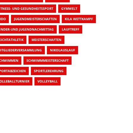
ITNESS- UND GESUNDHEITSSPORT
GYMWELT
UDO
JUGENDMEISTERSCHAFTEN
KILA WETTKAMPF
INDER-UND JUGENDNACHMITTAG
LAUFTREFF
EICHTATHLETIK
MEISTERSCHAFTEN
ITGLIEDERVERSAMMLUNG
NIKOLAUSLAUF
CHWIMMEN
SCHWIMMMEISTERSCHAFT
PORTABZEICHEN
SPORTLEREHRUNG
OLLEBALLTURNIER
VOLLEYBALL