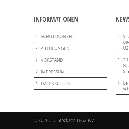
INFORMATIONEN
NEW
SCHUTZKONZEPT
Si
Ba
U2
ABTEILUNGEN
20
VORSTAND
Be
Si
IMPRESSUM
Lei
DATENSCHUTZ
sch
© 2026, TG Stockach 1862 e.V