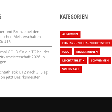
S
KATEGORIEN
lber und Bronze bei den
ALLGEMEIN
dischen Meisterschaften
0/U16
FITNESS - UND GESUNDHEITSSPORT
 mal GOLD für die TG bei der
JUDO
KINDERTURNEN
zirksmeisterschaft 2026 in
LEICHTATHLETIK
SCHWIMMEN
ngen
VOLLEYBALL
chtathletik U12 nach 3. Sieg
on jetzt Bezirksmeister