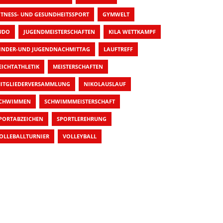
ITNESS- UND GESUNDHEITSSPORT
GYMWELT
UDO
JUGENDMEISTERSCHAFTEN
KILA WETTKAMPF
INDER-UND JUGENDNACHMITTAG
LAUFTREFF
EICHTATHLETIK
MEISTERSCHAFTEN
ITGLIEDERVERSAMMLUNG
NIKOLAUSLAUF
CHWIMMEN
SCHWIMMMEISTERSCHAFT
PORTABZEICHEN
SPORTLEREHRUNG
OLLEBALLTURNIER
VOLLEYBALL