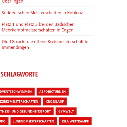
Überlingen
Süddeutschen Meisterschaften in Koblenz
Platz 1 und Platz 3 bei den Badischen
Mehrkampfmeisterschaften in Engen
Die TG rockt die offene Kreismeisterschaft in
Immendingen
SCHLAGWORTE
DVENTSSCHWIMMEN
AEROBICTURNEN
EZIRKSMEISTERSCHAFTEN
CROSSLAUF
ITNESS- UND GESUNDHEITSSPORT
GYMWELT
UDO
JUGENDMEISTERSCHAFTEN
KILA WETTKAMPF