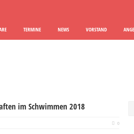
ARE
TERMINE
NEWS
VORSTAND
ANGE
NEWS - TG STOCKACH E.V
chaften im Schwimmen 2018
0