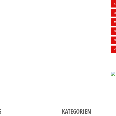
K
L
M
S
S
V
S
KATEGORIEN