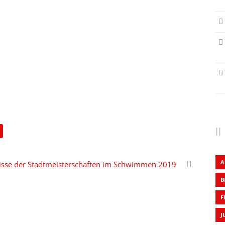
A
isse der Stadtmeisterschaften im Schwimmen 2019
B
F
J