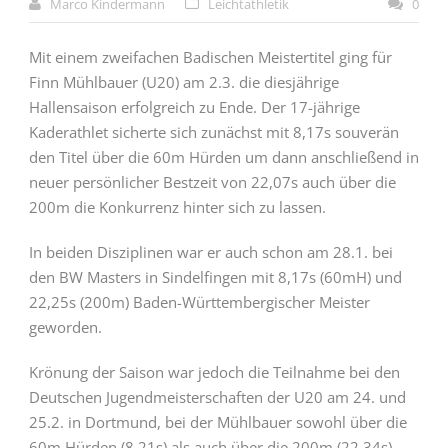
Marco Kindermann
Leichtathletik
0
Mit einem zweifachen Badischen Meistertitel ging für
Finn Mühlbauer (U20) am 2.3. die diesjährige
Hallensaison erfolgreich zu Ende. Der 17-jährige
Kaderathlet sicherte sich zunächst mit 8,17s souverän
den Titel über die 60m Hürden um dann anschließend in
neuer persönlicher Bestzeit von 22,07s auch über die
200m die Konkurrenz hinter sich zu lassen.
In beiden Disziplinen war er auch schon am 28.1. bei
den BW Masters in Sindelfingen mit 8,17s (60mH) und
22,25s (200m) Baden-Württembergischer Meister
geworden.
Krönung der Saison war jedoch die Teilnahme bei den
Deutschen Jugendmeisterschaften der U20 am 24. und
25.2. in Dortmund, bei der Mühlbauer sowohl über die
60m Hürden (8,21s) als auch über die 200m (22,34s)