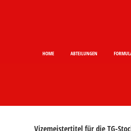
HOME
ABTEILUNGEN
FORMUL
Vizemeistertitel für die TG-Sto