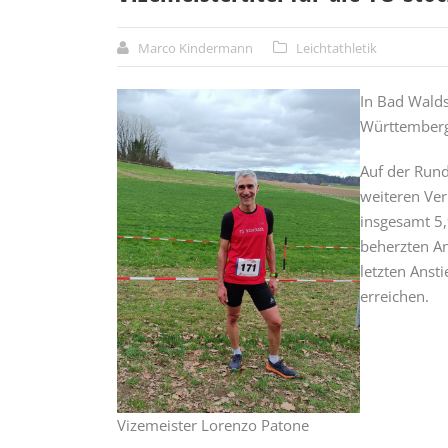
Marco Kindermann
Leichtathletik
In Bad Wald
Württembergi
Auf der Rund
weiteren Ver
insgesamt 5
beherzten An
letzten Ansti
erreichen.
Vizemeister Lorenzo Patone