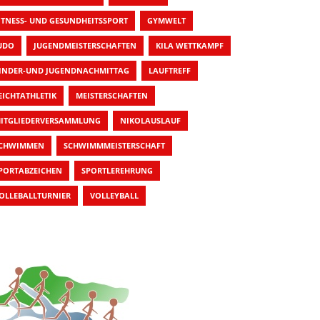
ITNESS- UND GESUNDHEITSSPORT
GYMWELT
UDO
JUGENDMEISTERSCHAFTEN
KILA WETTKAMPF
INDER-UND JUGENDNACHMITTAG
LAUFTREFF
EICHTATHLETIK
MEISTERSCHAFTEN
ITGLIEDERVERSAMMLUNG
NIKOLAUSLAUF
CHWIMMEN
SCHWIMMMEISTERSCHAFT
PORTABZEICHEN
SPORTLEREHRUNG
OLLEBALLTURNIER
VOLLEYBALL