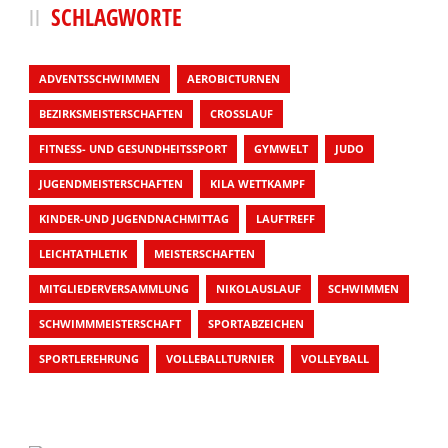
SCHLAGWORTE
ADVENTSSCHWIMMEN
AEROBICTURNEN
BEZIRKSMEISTERSCHAFTEN
CROSSLAUF
FITNESS- UND GESUNDHEITSSPORT
GYMWELT
JUDO
JUGENDMEISTERSCHAFTEN
KILA WETTKAMPF
KINDER-UND JUGENDNACHMITTAG
LAUFTREFF
LEICHTATHLETIK
MEISTERSCHAFTEN
MITGLIEDERVERSAMMLUNG
NIKOLAUSLAUF
SCHWIMMEN
SCHWIMMMEISTERSCHAFT
SPORTABZEICHEN
SPORTLEREHRUNG
VOLLEBALLTURNIER
VOLLEYBALL