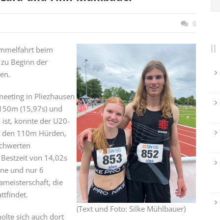
0
Himmelfahrt beim
 zu Beginn der
ten.
eeting in Pliezhausen
 150m (15,97s) und
 ist, konnte der U20-
n, den 110m Hürden,
schwerten
e Bestzeit von 14,02s
rne und nur 6
ameisterschaft, die
ttfindet.
(Text und Foto: Silke Mühlbauer)
olte sich auch dort