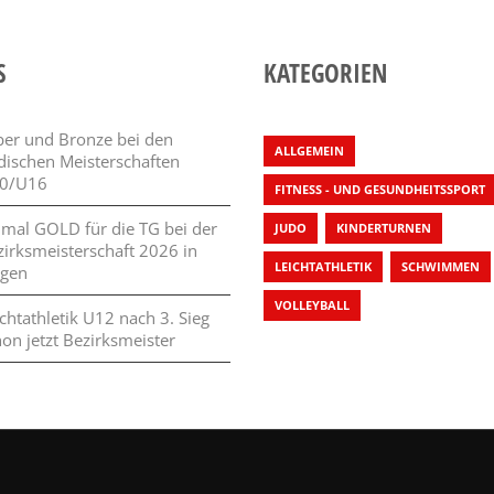
S
KATEGORIEN
lber und Bronze bei den
ALLGEMEIN
dischen Meisterschaften
0/U16
FITNESS - UND GESUNDHEITSSPORT
 mal GOLD für die TG bei der
JUDO
KINDERTURNEN
zirksmeisterschaft 2026 in
LEICHTATHLETIK
SCHWIMMEN
ngen
VOLLEYBALL
chtathletik U12 nach 3. Sieg
on jetzt Bezirksmeister