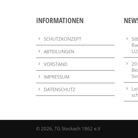
INFORMATIONEN
NEW
SCHUTZKONZEPT
Si
Ba
U2
ABTEILUNGEN
20
VORSTAND
Be
Si
IMPRESSUM
Lei
DATENSCHUTZ
sch
© 2026, TG Stockach 1862 e.V