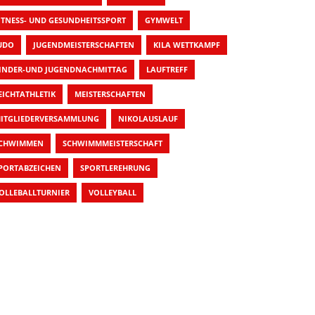
ITNESS- UND GESUNDHEITSSPORT
GYMWELT
UDO
JUGENDMEISTERSCHAFTEN
KILA WETTKAMPF
INDER-UND JUGENDNACHMITTAG
LAUFTREFF
EICHTATHLETIK
MEISTERSCHAFTEN
ITGLIEDERVERSAMMLUNG
NIKOLAUSLAUF
CHWIMMEN
SCHWIMMMEISTERSCHAFT
PORTABZEICHEN
SPORTLEREHRUNG
OLLEBALLTURNIER
VOLLEYBALL