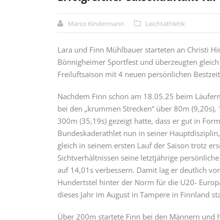
Marco Kindermann
Leichtathletik
Lara und Finn Mühlbauer starteten an Christi 
Bönnigheimer Sportfest und überzeugten gleich
Freiluftsaison mit 4 neuen persönlichen Bestzei
Nachdem Finn schon am 18.05.25 beim Läuferm
bei den „krummen Strecken“ über 80m (9,20s),
300m (35,19s) gezeigt hatte, dass er gut in Form
Bundeskaderathlet nun in seiner Hauptdiszipli
gleich in seinem ersten Lauf der Saison trotz er
Sichtverhältnissen seine letztjährige persönlich
auf 14,01s verbessern. Damit lag er deutlich vo
Hundertstel hinter der Norm für die U20- Europ
dieses Jahr im August in Tampere in Finnland sta
Über 200m startete Finn bei den Männern und h