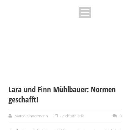
NEWS - TG STOCKACH E.V
Lara und Finn Mühlbauer: Normen
geschafft!
Marco Kindermann
Leichtathletik
0