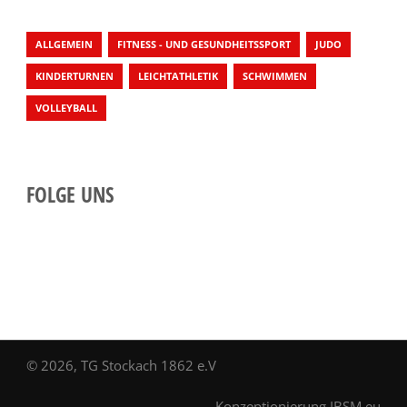
ALLGEMEIN
FITNESS - UND GESUNDHEITSSPORT
JUDO
KINDERTURNEN
LEICHTATHLETIK
SCHWIMMEN
VOLLEYBALL
FOLGE UNS
© 2026, TG Stockach 1862 e.V
Konzeptionierung
IBSM.eu