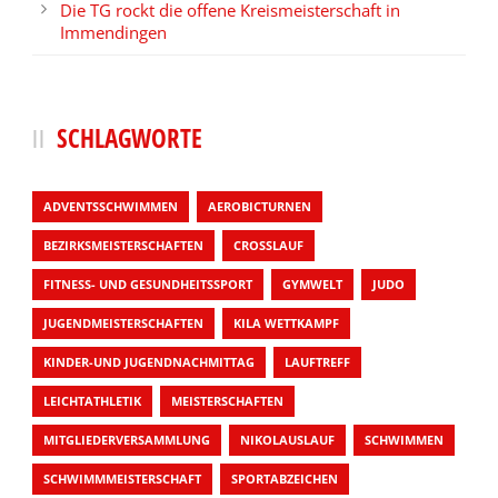
Die TG rockt die offene Kreismeisterschaft in
Immendingen
SCHLAGWORTE
ADVENTSSCHWIMMEN
AEROBICTURNEN
BEZIRKSMEISTERSCHAFTEN
CROSSLAUF
FITNESS- UND GESUNDHEITSSPORT
GYMWELT
JUDO
JUGENDMEISTERSCHAFTEN
KILA WETTKAMPF
KINDER-UND JUGENDNACHMITTAG
LAUFTREFF
LEICHTATHLETIK
MEISTERSCHAFTEN
MITGLIEDERVERSAMMLUNG
NIKOLAUSLAUF
SCHWIMMEN
SCHWIMMMEISTERSCHAFT
SPORTABZEICHEN