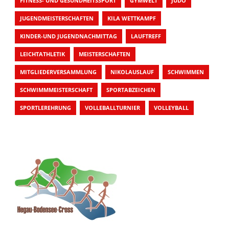
FITNESS- UND GESUNDHEITSSPORT
GYMWELT
JUDO
JUGENDMEISTERSCHAFTEN
KILA WETTKAMPF
KINDER-UND JUGENDNACHMITTAG
LAUFTREFF
LEICHTATHLETIK
MEISTERSCHAFTEN
MITGLIEDERVERSAMMLUNG
NIKOLAUSLAUF
SCHWIMMEN
SCHWIMMMEISTERSCHAFT
SPORTABZEICHEN
SPORTLEREHRUNG
VOLLEBALLTURNIER
VOLLEYBALL