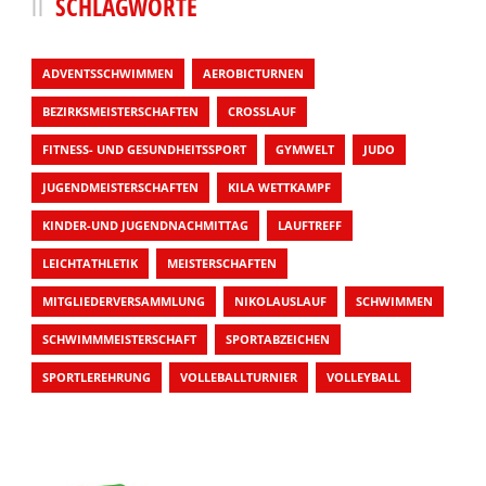
SCHLAGWORTE
ADVENTSSCHWIMMEN
AEROBICTURNEN
BEZIRKSMEISTERSCHAFTEN
CROSSLAUF
FITNESS- UND GESUNDHEITSSPORT
GYMWELT
JUDO
JUGENDMEISTERSCHAFTEN
KILA WETTKAMPF
KINDER-UND JUGENDNACHMITTAG
LAUFTREFF
LEICHTATHLETIK
MEISTERSCHAFTEN
MITGLIEDERVERSAMMLUNG
NIKOLAUSLAUF
SCHWIMMEN
SCHWIMMMEISTERSCHAFT
SPORTABZEICHEN
SPORTLEREHRUNG
VOLLEBALLTURNIER
VOLLEYBALL