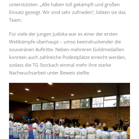
unterstützten. „Alle haben toll gekämpft und großen
Einsatz gezeigt. Wir sind sehr zufrieden“, lobten sie das
Team.
Für viele der jungen Judoka war es einer der ersten
Wettkämpfe überhaupt – umso beeindruckender die
souveränen Auftritte. Neben mehreren Goldmedaillen
konnten auch zahlreiche Podestplätze erreicht werden,
sodass die TG Stockach einmal mehr ihre starke
Nachwuchsarbeit unter Beweis stellte.