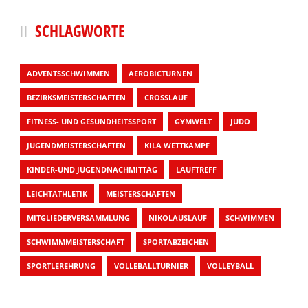
SCHLAGWORTE
ADVENTSSCHWIMMEN
AEROBICTURNEN
BEZIRKSMEISTERSCHAFTEN
CROSSLAUF
FITNESS- UND GESUNDHEITSSPORT
GYMWELT
JUDO
JUGENDMEISTERSCHAFTEN
KILA WETTKAMPF
KINDER-UND JUGENDNACHMITTAG
LAUFTREFF
LEICHTATHLETIK
MEISTERSCHAFTEN
MITGLIEDERVERSAMMLUNG
NIKOLAUSLAUF
SCHWIMMEN
SCHWIMMMEISTERSCHAFT
SPORTABZEICHEN
SPORTLEREHRUNG
VOLLEBALLTURNIER
VOLLEYBALL