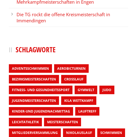
Mehrkampfmeisterschaften in Engen
Die TG rockt die offene Kreismeisterschaft in
Immendingen
SCHLAGWORTE
ADVENTSSCHWIMMEN
AEROBICTURNEN
BEZIRKSMEISTERSCHAFTEN
CROSSLAUF
FITNESS- UND GESUNDHEITSSPORT
GYMWELT
JUDO
JUGENDMEISTERSCHAFTEN
KILA WETTKAMPF
KINDER-UND JUGENDNACHMITTAG
LAUFTREFF
LEICHTATHLETIK
MEISTERSCHAFTEN
MITGLIEDERVERSAMMLUNG
NIKOLAUSLAUF
SCHWIMMEN