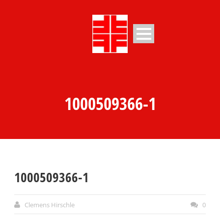
1000509366-1
1000509366-1
Clemens Hirschle
0