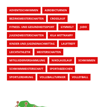
ADVENTSSCHWIMMEN
AEROBICTURNEN
BEZIRKSMEISTERSCHAFTEN
CROSSLAUF
FITNESS- UND GESUNDHEITSSPORT
GYMWELT
JUDO
JUGENDMEISTERSCHAFTEN
KILA WETTKAMPF
KINDER-UND JUGENDNACHMITTAG
LAUFTREFF
LEICHTATHLETIK
MEISTERSCHAFTEN
MITGLIEDERVERSAMMLUNG
NIKOLAUSLAUF
SCHWIMMEN
SCHWIMMMEISTERSCHAFT
SPORTABZEICHEN
SPORTLEREHRUNG
VOLLEBALLTURNIER
VOLLEYBALL