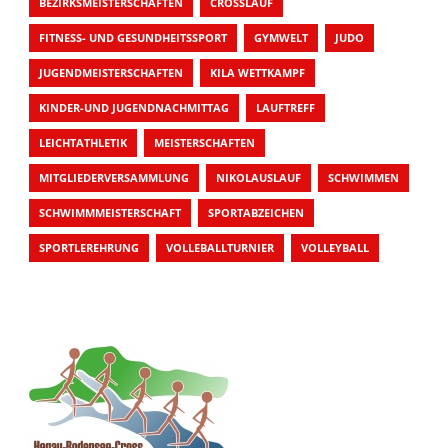
BEZIRKSMEISTERSCHAFTEN
CROSSLAUF
FITNESS- UND GESUNDHEITSSPORT
GYMWELT
JUDO
JUGENDMEISTERSCHAFTEN
KILA WETTKAMPF
KINDER-UND JUGENDNACHMITTAG
LAUFTREFF
LEICHTATHLETIK
MEISTERSCHAFTEN
MITGLIEDERVERSAMMLUNG
NIKOLAUSLAUF
SCHWIMMEN
SCHWIMMMEISTERSCHAFT
SPORTABZEICHEN
SPORTLEREHRUNG
VOLLEBALLTURNIER
VOLLEYBALL