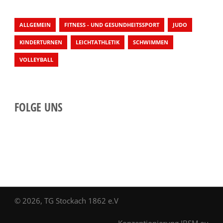
ALLGEMEIN
FITNESS - UND GESUNDHEITSSPORT
JUDO
KINDERTURNEN
LEICHTATHLETIK
SCHWIMMEN
VOLLEYBALL
FOLGE UNS
© 2026, TG Stockach 1862 e.V