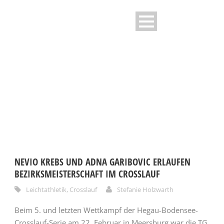
CATEGORY
Leichtathletik
NEVIO KREBS UND ADNA GARIBOVIC ERLAUFEN
BEZIRKSMEISTERSCHAFT IM CROSSLAUF
Leichtathletik
,
Crosslauf
Stefanie Holzwarth
Beim 5. und letzten Wettkampf der Hegau-Bodensee-
Crosslauf-Serie am 22. Februar in Meersburg war die TG