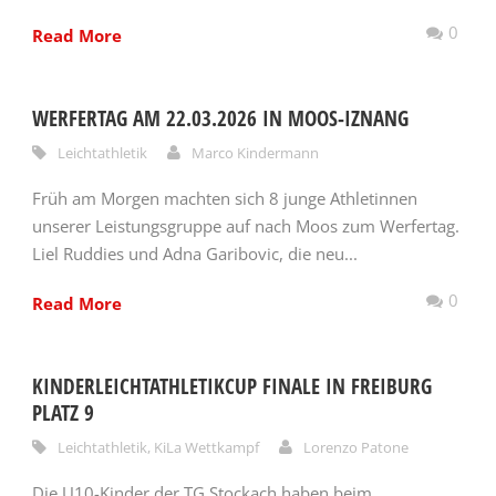
0
Read More
WERFERTAG AM 22.03.2026 IN MOOS-IZNANG
Leichtathletik
Marco Kindermann
Früh am Morgen machten sich 8 junge Athletinnen
unserer Leistungsgruppe auf nach Moos zum Werfertag.
Liel Ruddies und Adna Garibovic, die neu...
0
Read More
KINDERLEICHTATHLETIKCUP FINALE IN FREIBURG
PLATZ 9
Leichtathletik
,
KiLa Wettkampf
Lorenzo Patone
Die U10-Kinder der TG Stockach haben beim