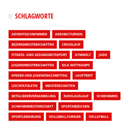
SCHLAGWORTE
ADVENTSSCHWIMMEN
AEROBICTURNEN
BEZIRKSMEISTERSCHAFTEN
CROSSLAUF
FITNESS- UND GESUNDHEITSSPORT
GYMWELT
JUDO
JUGENDMEISTERSCHAFTEN
KILA WETTKAMPF
KINDER-UND JUGENDNACHMITTAG
LAUFTREFF
LEICHTATHLETIK
MEISTERSCHAFTEN
MITGLIEDERVERSAMMLUNG
NIKOLAUSLAUF
SCHWIMMEN
SCHWIMMMEISTERSCHAFT
SPORTABZEICHEN
SPORTLEREHRUNG
VOLLEBALLTURNIER
VOLLEYBALL