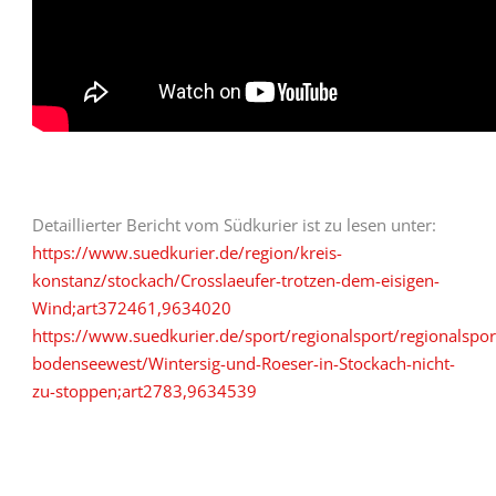
Detaillierter Bericht vom Südkurier ist zu lesen unter:
https://www.suedkurier.de/region/kreis-
konstanz/stockach/Crosslaeufer-trotzen-dem-eisigen-
Wind;art372461,9634020
https://www.suedkurier.de/sport/regionalsport/regionalspor
bodenseewest/Wintersig-und-Roeser-in-Stockach-nicht-
zu-stoppen;art2783,9634539